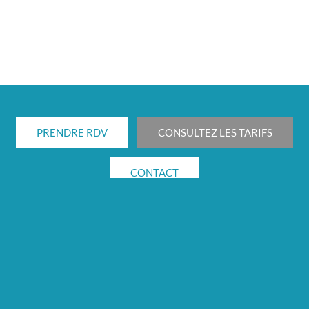
PRENDRE RDV
CONSULTEZ LES TARIFS
CONTACT
Cabinet de consultation
01 73 02 06 60
11 avenue Raymond Poincaré
75016 Paris