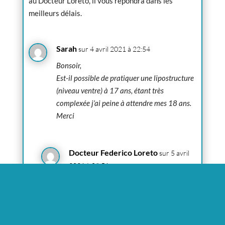
au Docteur Loreto, il vous répondra dans les
meilleurs délais.
Sarah
sur 4 avril 2021 à 22:54
Bonsoir,
Est-il possible de pratiquer une lipostructure
(niveau ventre) à 17 ans, étant très
complexée j’ai peine à attendre mes 18 ans.
Merci
Docteur Federico Loreto
sur 5 avril
2021 à 09:51
Bonjour
merci pour votre message.
J’imagine que pour lipostructure vous
entendez une liposculpture du ventre. La