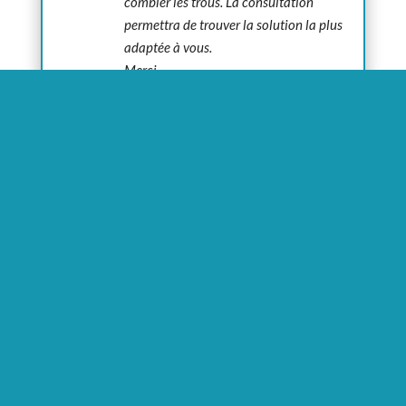
combler les trous. La consultation
permettra de trouver la solution la plus
adaptée à vous.
Merci
Cordialement
Dr Loreto
Sophia
sur 30 janvier 2025 à 16:18
Bonjour Docteur , j aimerais faire une petite
liposuccion juste de la face externe de la
cuisse ( car effet culotte de cheval ) -pouvez
vous la pratiquer sous anesthésie locale ?
Quel serait le tarif approximatif ?
Merci
Docteur Federico Loreto
sur 4