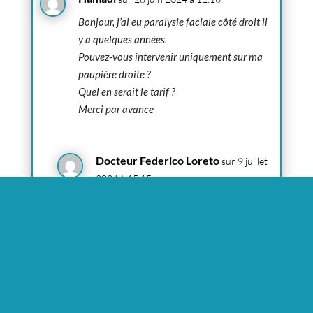
Bonjour, j’ai eu paralysie faciale côté droit il
y a quelques années.
Pouvez-vous intervenir uniquement sur ma
paupière droite ?
Quel en serait le tarif ?
Merci par avance
Docteur Federico Loreto
sur 9 juillet
2024 à 15:15
Bonjour
merci pour votre message.
Il est possible d’intervenir d’un seul côté.
La question est pourquoi la paupière
droite est plus basse. La cause est
souvent liée à un sourcil trop bas. Donc
il faut prévoir un possible lifting du