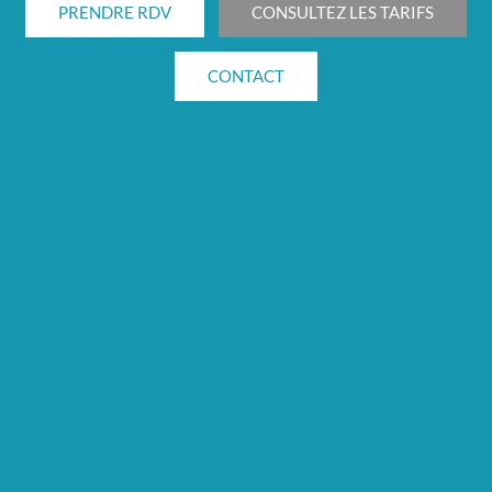
PRENDRE RDV
CONSULTEZ LES TARIFS
CONTACT
Cabinet de consultation
01 73 02 06 60
11 avenue Raymond Poincaré
75016 Paris
Clinique de l'Alma
01 45 56 56 00
166 Rue de l'Université
75007 Paris
Clinique des Champs-Élysées